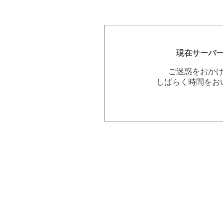
現在サーバ
ご迷惑をおか
しばらく時間をお