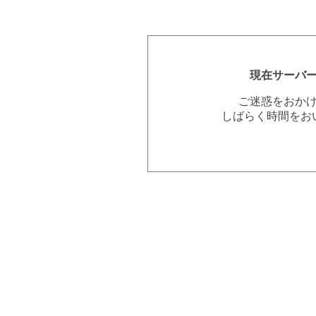
現在サーバ
ご迷惑をおか
しばらく時間をお