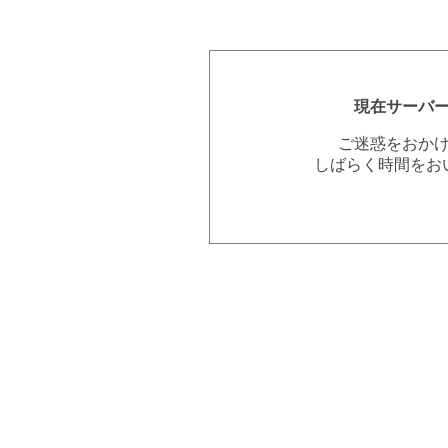
現在サーバ
ご迷惑をおか
しばらく時間をお