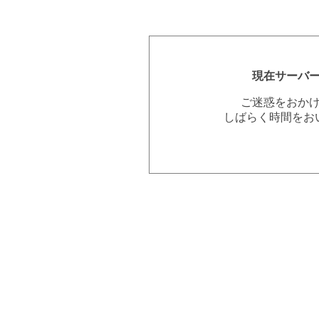
現在サーバ
ご迷惑をおか
しばらく時間をお