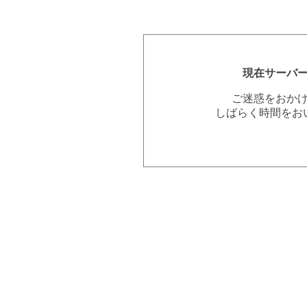
現在サーバ
ご迷惑をおか
しばらく時間をお