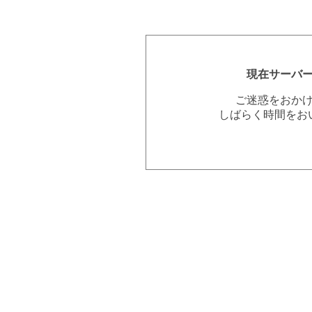
現在サーバ
ご迷惑をおか
しばらく時間をお