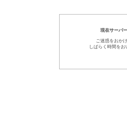
現在サーバ
ご迷惑をおか
しばらく時間をお