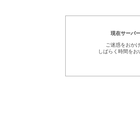
現在サーバ
ご迷惑をおか
しばらく時間をお