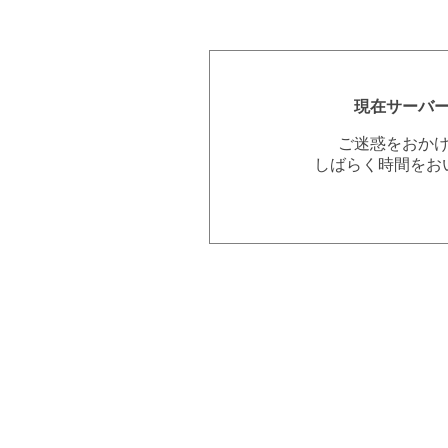
現在サーバ
ご迷惑をおか
しばらく時間をお