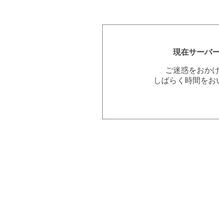
現在サーバ
ご迷惑をおか
しばらく時間をお