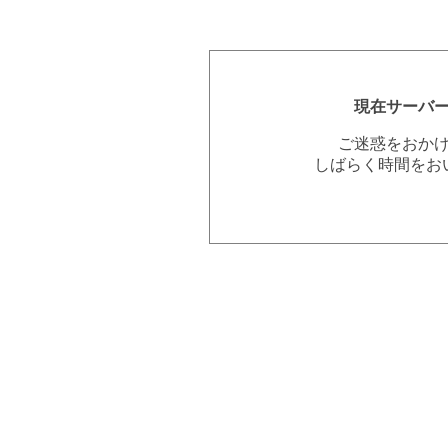
現在サーバ
ご迷惑をおか
しばらく時間をお