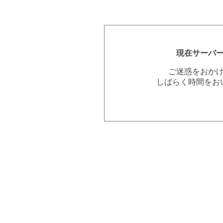
現在サーバ
ご迷惑をおか
しばらく時間をお