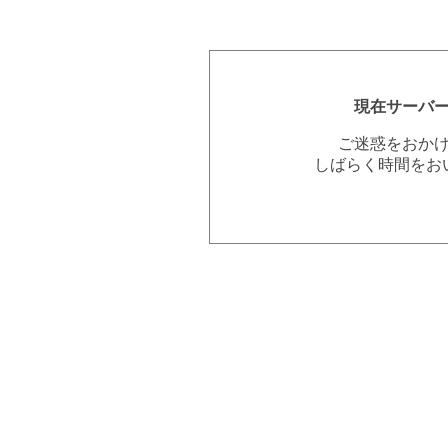
現在サーバ
ご迷惑をおか
しばらく時間をお