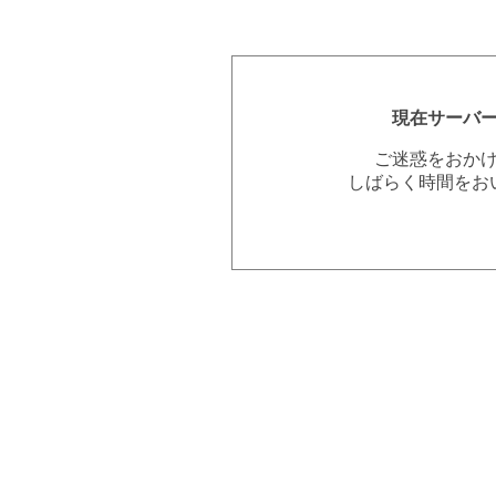
現在サーバ
ご迷惑をおか
しばらく時間をお