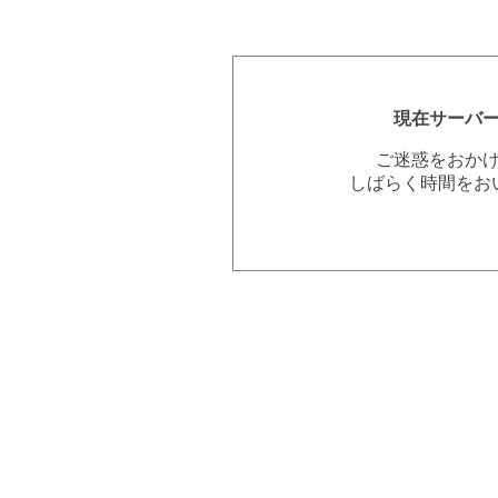
現在サーバ
ご迷惑をおか
しばらく時間をお