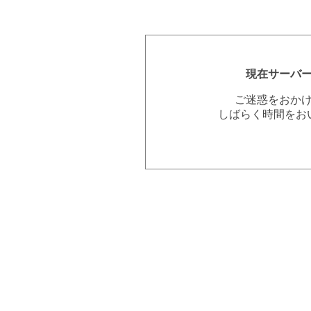
現在サーバ
ご迷惑をおか
しばらく時間をお