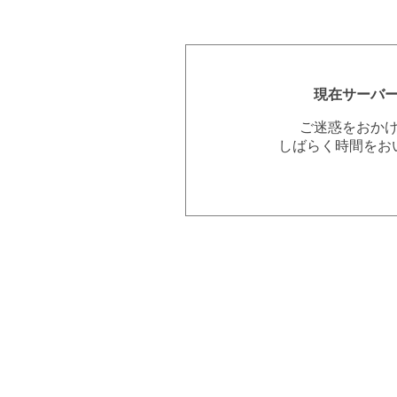
現在サーバ
ご迷惑をおか
しばらく時間をお