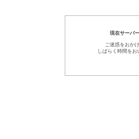
現在サーバ
ご迷惑をおか
しばらく時間をお