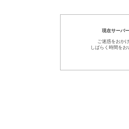
現在サーバ
ご迷惑をおか
しばらく時間をお