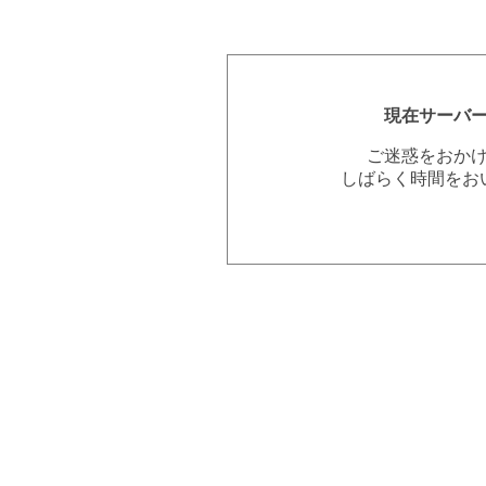
現在サーバ
ご迷惑をおか
しばらく時間をお