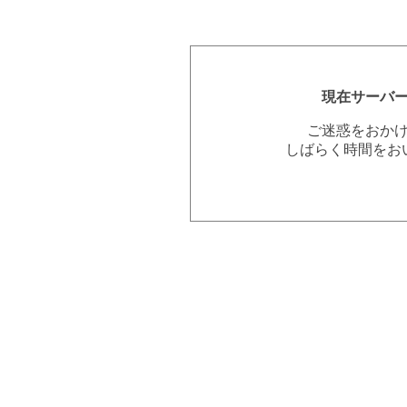
現在サーバ
ご迷惑をおか
しばらく時間をお