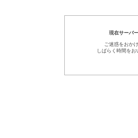
現在サーバ
ご迷惑をおか
しばらく時間をお