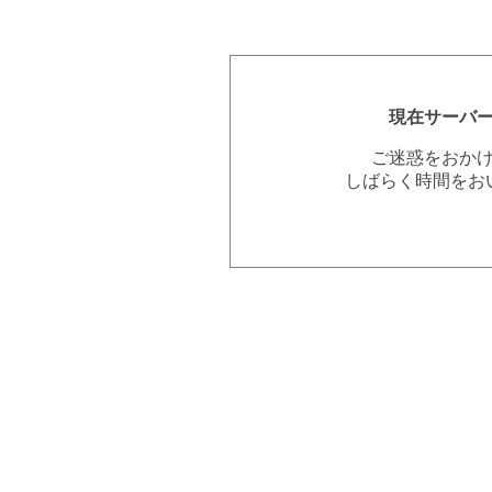
現在サーバ
ご迷惑をおか
しばらく時間をお