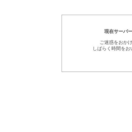
現在サーバ
ご迷惑をおか
しばらく時間をお