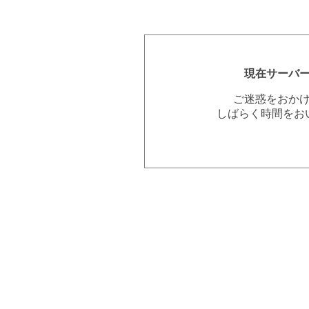
現在サーバ
ご迷惑をおか
しばらく時間をお