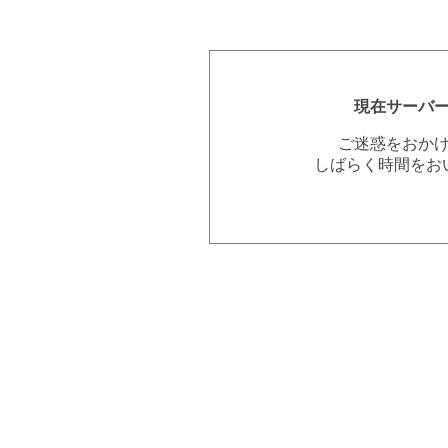
現在サーバ
ご迷惑をおか
しばらく時間をお