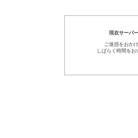
現在サーバ
ご迷惑をおか
しばらく時間をお