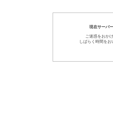
現在サーバ
ご迷惑をおか
しばらく時間をお