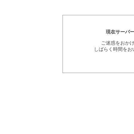
現在サーバ
ご迷惑をおか
しばらく時間をお