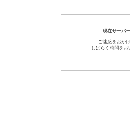
現在サーバ
ご迷惑をおか
しばらく時間をお