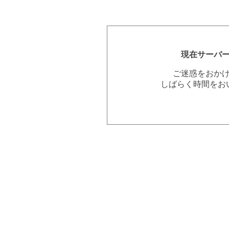
現在サーバ
ご迷惑をおか
しばらく時間をお