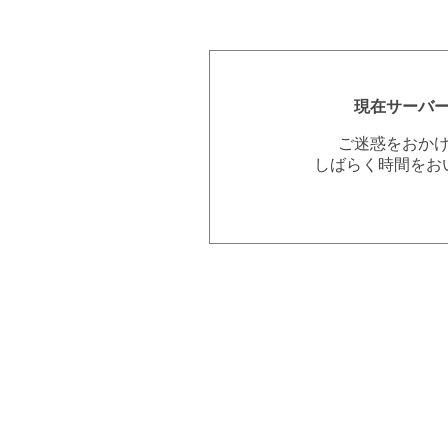
現在サーバ
ご迷惑をおか
しばらく時間をお