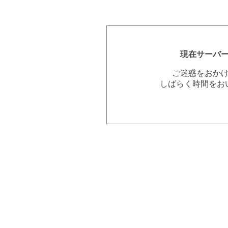
現在サーバ
ご迷惑をおか
しばらく時間をお