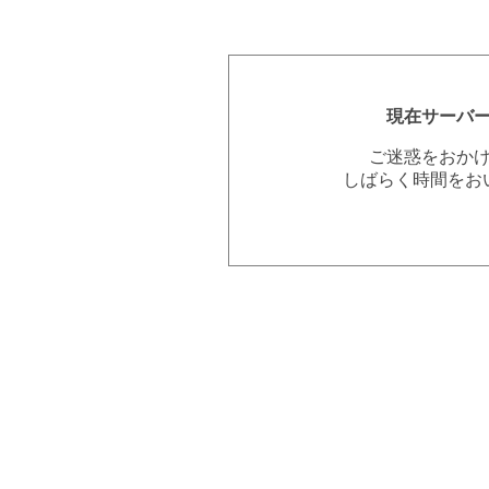
現在サーバ
ご迷惑をおか
しばらく時間をお