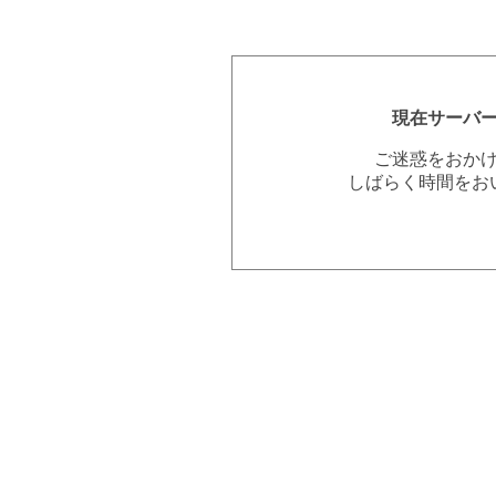
現在サーバ
ご迷惑をおか
しばらく時間をお