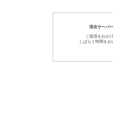
現在サーバ
ご迷惑をおか
しばらく時間をお