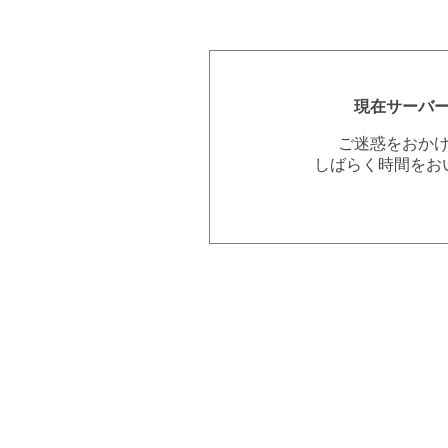
現在サーバ
ご迷惑をおか
しばらく時間をお