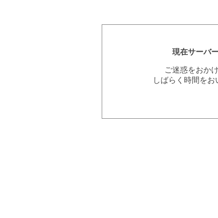
現在サーバ
ご迷惑をおか
しばらく時間をお