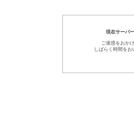
現在サーバ
ご迷惑をおか
しばらく時間をお