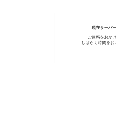
現在サーバ
ご迷惑をおか
しばらく時間をお