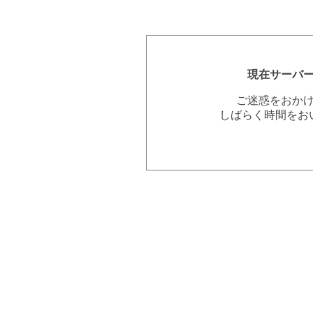
現在サーバ
ご迷惑をおか
しばらく時間をお