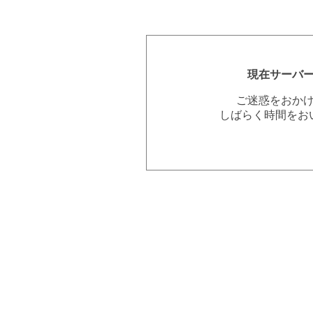
現在サーバ
ご迷惑をおか
しばらく時間をお