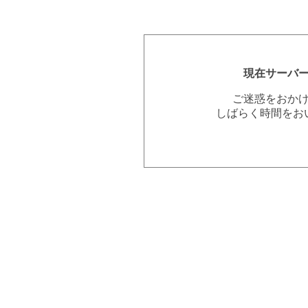
現在サーバ
ご迷惑をおか
しばらく時間をお