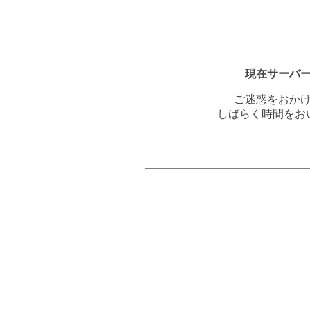
現在サーバ
ご迷惑をおか
しばらく時間をお