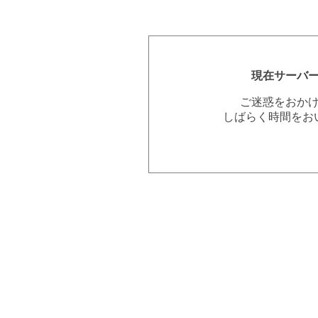
現在サーバ
ご迷惑をおか
しばらく時間をお