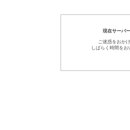
現在サーバ
ご迷惑をおか
しばらく時間をお