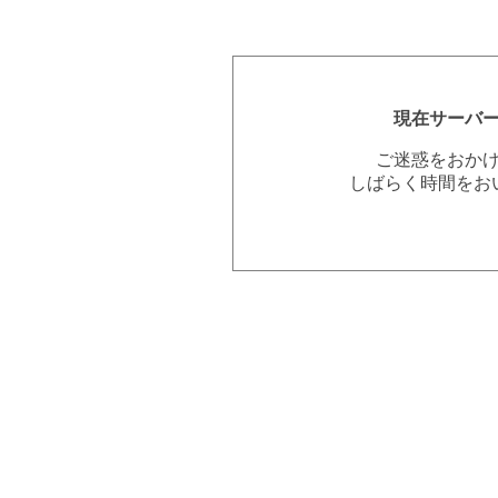
現在サーバ
ご迷惑をおか
しばらく時間をお