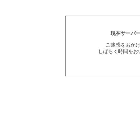
現在サーバ
ご迷惑をおか
しばらく時間をお