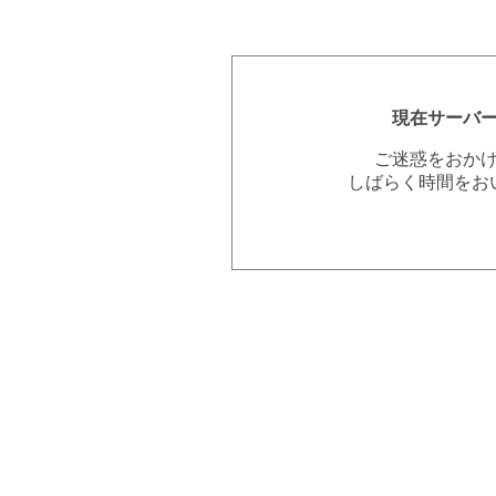
現在サーバ
ご迷惑をおか
しばらく時間をお