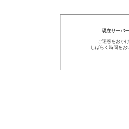
現在サーバ
ご迷惑をおか
しばらく時間をお